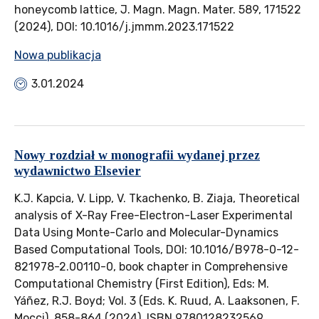
honeycomb lattice, J. Magn. Magn. Mater. 589, 171522
(2024), DOI: 10.1016/j.jmmm.2023.171522
Nowa publikacja
3.01.2024
Nowy rozdział w monografii wydanej przez
wydawnictwo Elsevier
K.J. Kapcia, V. Lipp, V. Tkachenko, B. Ziaja, Theoretical
analysis of X-Ray Free-Electron-Laser Experimental
Data Using Monte-Carlo and Molecular-Dynamics
Based Computational Tools, DOI: 10.1016/B978-0-12-
821978-2.00110-0, book chapter in Comprehensive
Computational Chemistry (First Edition), Eds: M.
Yáñez, R.J. Boyd; Vol. 3 (Eds. K. Ruud, A. Laaksonen, F.
Mocci), 858-864 (2024), ISBN 9780128232569,